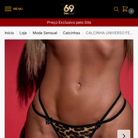
MENU
0
Preço Exclusivo pelo Site
Início
Loja
Moda Sensual
Calcinhas
CALCINHA UNIVERSO FEMININO
/
/
/
/