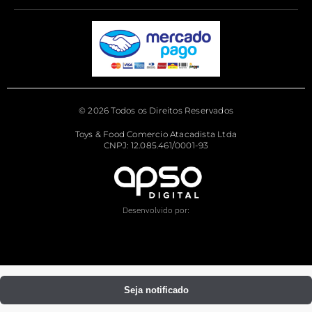
© 2026 Todos os Direitos Reservados
Toys & Food Comercio Atacadista Ltda
CNPJ: 12.085.461/0001-93
Desenvolvido por:
Seja notificado