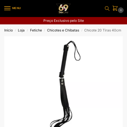
MENU
0
Preço Exclusivo pelo Site
Início
Loja
Fetiche
Chicotes e Chibatas
Chicote 20 Tiras 40cm
/
/
/
/