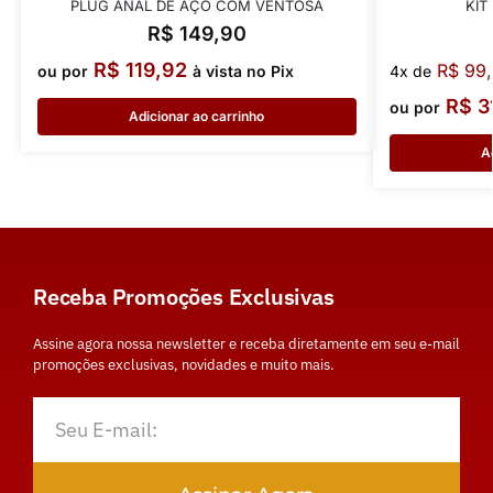
PLUG ANAL DE AÇO COM VENTOSA
KIT
R$
149,90
R$
119,92
R$
99,
ou por
à vista no Pix
4x de
R$
3
ou por
Adicionar ao carrinho
A
Receba Promoções Exclusivas
Assine agora nossa newsletter e receba diretamente em seu e-mail
promoções exclusivas, novidades e muito mais.