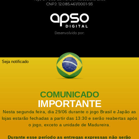
CNPJ: 12.085.461/0001-93
Desenvolvido por:
Seja notificado
COMUNICADO
IMPORTANTE
Nesta segunda feira, dia 29/06 durante o jogo Brasil e Japão as
lojas estarão fechadas a partir das 13:30 e serão reabertas após
o jogo, exceto a unidade de Madureira.
Durante esse período as entregas expressas não serão