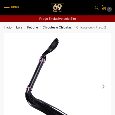
MENU
0
Preço Exclusivo pelo Site
Início
Loja
Fetiche
Chicotes e Chibatas
Chicote com Preto 2
/
/
/
/