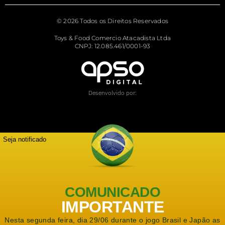
© 2026 Todos os Direitos Reservados
Toys & Food Comercio Atacadista Ltda
CNPJ: 12.085.461/0001-93
Desenvolvido por:
Seja notificado
COMUNICADO
IMPORTANTE
Nesta segunda feira, dia 29/06 durante o jogo Brasil e Japão as