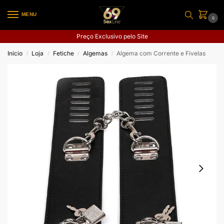
MENU
0
Preço Exclusivo pelo Site
Início
Loja
Fetiche
Algemas
Algema com Corrente e Fivelas
/
/
/
/