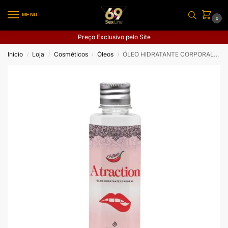
MENU
0
Preço Exclusivo pelo Site
Início
Loja
Cosméticos
Óleos
ÓLEO HIDRATANTE CORPORAL ATRACTION
/
/
/
/