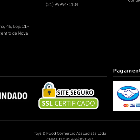
Condi
(21) 99994-1104
u
o, 45, Loja 11 -
 Centro de Nova
Pagamen
Toys & Food Comercio Atacadista Ltda
CNPJ: 12.085.461/0001-93