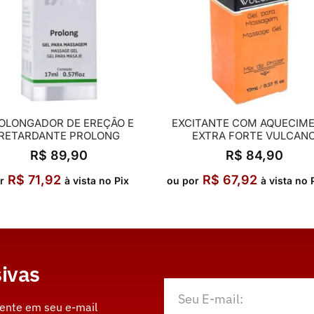
OLONGADOR DE EREÇÃO E
EXCITANTE COM AQUECIM
RETARDANTE PROLONG
EXTRA FORTE VULCAN
R$
89,90
R$
84,90
R$
71,92
R$
67,92
r
à vista no Pix
ou por
à vista no 
ivas
mente em seu e-mail