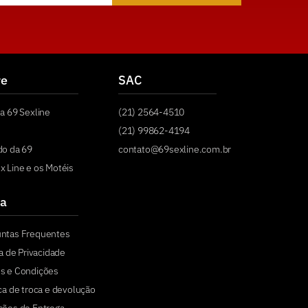
re
SAC
a 69 Sexline
(21) 2564-4510
(21) 99862-4194
do da 69
contato@69sexline.com.br
x Line e os Motéis
a
untas Frequentes
ca de Privacidade
s e Condições
ica de troca e devolução