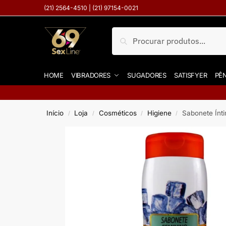
(21) 2564-4510 | (21) 97154-0021
Pesquisar
HOME
VIBRADORES
SUGADORES
SATISFYER
PÊN
Início
Loja
Cosméticos
Higiene
Sabonete Ínt
/
/
/
/