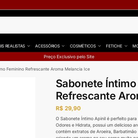
IS REALISTAS
ACESSÓRIOS
COSMÉTICOS
FETICHE
MO
Preço Exclusivo pelo Site
imo Feminino Refrescante Aroma Melancia Ice
Sabonete Íntimo
Refrescante Aro
R$
29,90
O Sabonete Íntimo Apinil é perfeito para
Odores e Hidrata, possui um delicioso a
contém extratos de Aroeira, Barbatimão 
criando um aroma no seu corpo muito gos