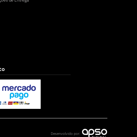
ções de Entrega
to
Desenvolvido por: