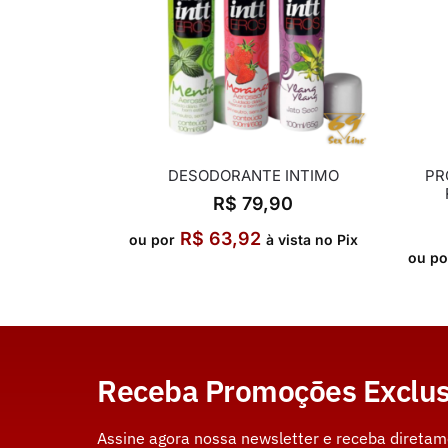
DESODORANTE INTIMO
PR
R$
79,90
R$
63,92
ou por
à vista no Pix
ou po
Receba Promoções Exclus
Assine agora nossa newsletter e receba direta