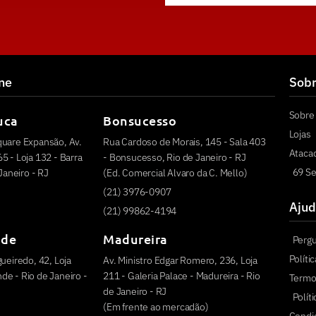
ine
Sob
Sobre 
uca
Bonsucesso
Lojas
quare Expansão, Av.
Rua Cardoso de Morais, 145 - Sala 403
Ataca
5 - Loja 132 - Barra
- Bonsucesso, Rio de Janeiro - RJ
69 Se
 Janeiro - RJ
(Ed. Comercial Alvaro da C. Mello)
(21) 3976-0907
Ajud
(21) 99862-4194
nde
Madureira
Perg
Políti
ueiredo, 42, Loja
Av. Ministro Edgar Romero, 236, Loja
e - Rio de Janeiro -
211 - Galeria Palace - Madureira - Rio
Termo
de Janeiro - RJ
Polít
(Em frente ao mercadão)