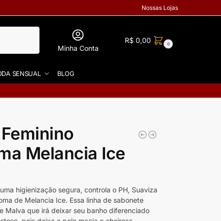
Nossas Lojas
R$
0,00
0
Minha Conta
DA SENSUAL
BLOG
 Feminino
ma Melancia Ice
 uma higienização segura, controla o PH, Suaviza
roma de Melancia Ice. Essa linha de sabonete
e Malva que irá deixar seu banho diferenciado
toso, pois deixa a pele macia e cheirosa.