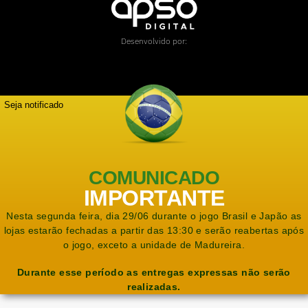
Desenvolvido por:
Seja notificado
COMUNICADO
IMPORTANTE
Nesta segunda feira, dia 29/06 durante o jogo Brasil e Japão as
lojas estarão fechadas a partir das 13:30 e serão reabertas após
o jogo, exceto a unidade de Madureira.
Durante esse período as entregas expressas não serão
realizadas.