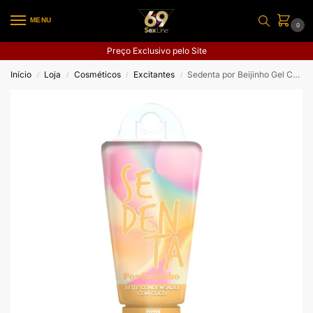
MENU
0
Preço Exclusivo pelo Site
Início
Loja
Cosméticos
Excitantes
Sedenta por Beijinho Gel Comestível
/
/
/
/