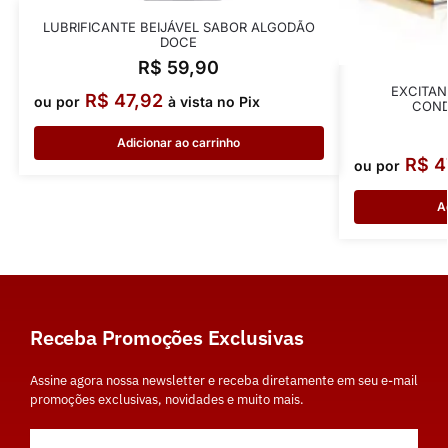
LUBRIFICANTE BEIJÁVEL SABOR ALGODÃO
DOCE
R$
59,90
EXCITAN
R$
47,92
ou por
à vista no Pix
COND
Adicionar ao carrinho
R$
4
ou por
A
Receba Promoções Exclusivas
Assine agora nossa newsletter e receba diretamente em seu e-mail
promoções exclusivas, novidades e muito mais.