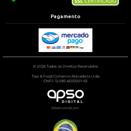
Pagamento
© 2026 Todos os Direitos Reservados
Toys & Food Comercio Atacadista Ltda
CNPJ: 12.085.461/0001-93
Desenvolvido por: