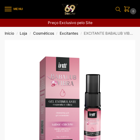
MENU
0
Preço Exclusivo pelo Site
Início
Loja
Cosméticos
Excitantes
EXCITANTE BABALUB VIBRA HOT
/
/
/
/