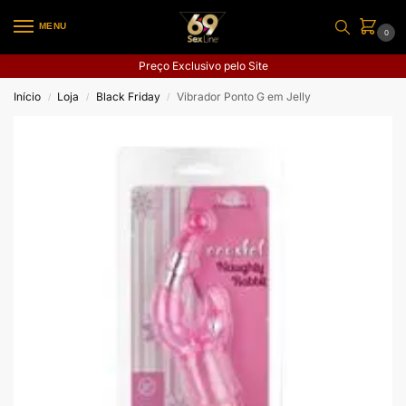
MENU
0
Preço Exclusivo pelo Site
Início
Loja
Black Friday
Vibrador Ponto G em Jelly
/
/
/