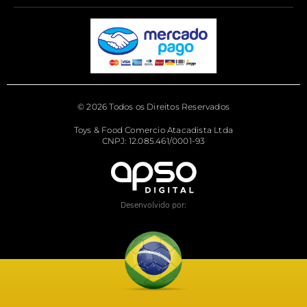
© 2026 Todos os Direitos Reservados
Toys & Food Comercio Atacadista Ltda
CNPJ: 12.085.461/0001-93
Desenvolvido por: