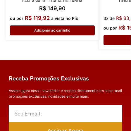
FANTASIA DELEGADA HIOLANDA
CONJ
R$
149,90
R$
119,92
R$
83,
ou por
à vista no Pix
3x de
R$
1
ou por
Adicionar ao carrinho
Receba Promoções Exclusivas
Assine agora nossa newsletter e receba diretamente em seu e-mail
promoções exclusivas, novidades e muito mais.
Assinar Agora