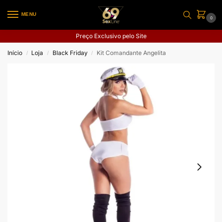
MENU
0
Preço Exclusivo pelo Site
Início
Loja
Black Friday
Kit Comandante Angelita
/
/
/