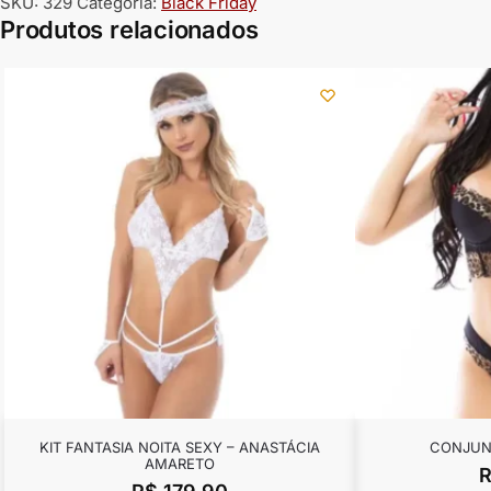
SKU:
329
Categoria:
Black Friday
Produtos relacionados
KIT FANTASIA NOITA SEXY – ANASTÁCIA
CONJUN
AMARETO