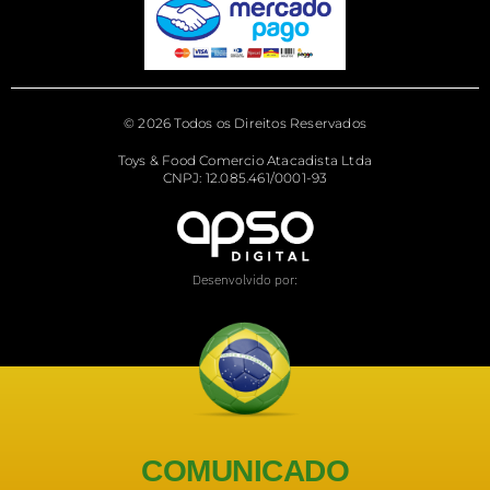
© 2026 Todos os Direitos Reservados
Toys & Food Comercio Atacadista Ltda
CNPJ: 12.085.461/0001-93
Desenvolvido por:
COMUNICADO