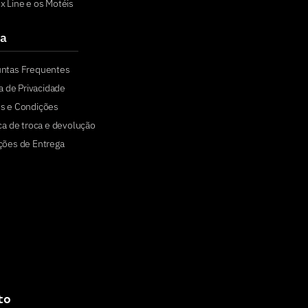
x Line e os Motéis
a
untas Frequentes
ca de Privacidade
s e Condições
ica de troca e devolução
ções de Entrega
to