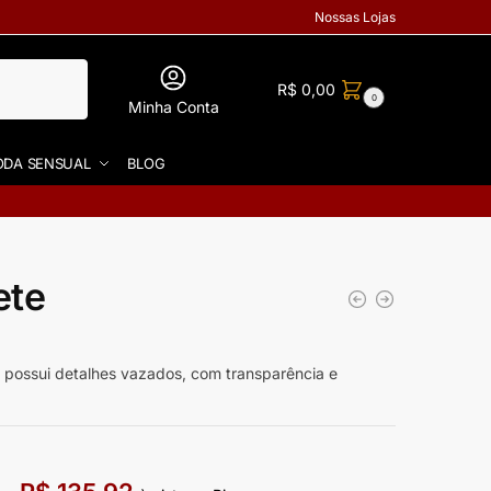
Nossas Lojas
R$
0,00
0
Minha Conta
DA SENSUAL
BLOG
ete
sui detalhes vazados, com transparência e