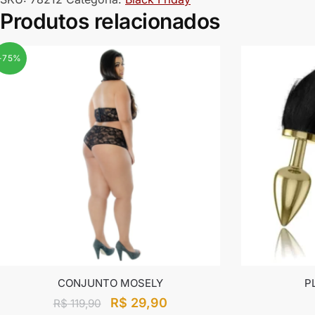
Produtos relacionados
-75%
CONJUNTO MOSELY
P
R$
29,90
R$
119,90