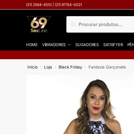
(21) 2564-4510 | (21) 97154-0021
Pesquisar
HOME
VIBRADORES
SUGADORES
SATISFYER
PÊN
Início
Loja
Black Friday
Fantasia Garçonete
/
/
/