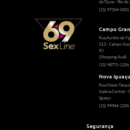
da Tijuca - Rio de
(21) 97154-0021
Campo Gra
Rua Aurélio de Fig
212 - Campo Grand
RJ
(Shopping Audi)
(21) 98771-2226
Nova Iguaç
Rua Otávio Tarquin
Galeria Central -
Iguaçu
(21) 99944-2226
Segurança