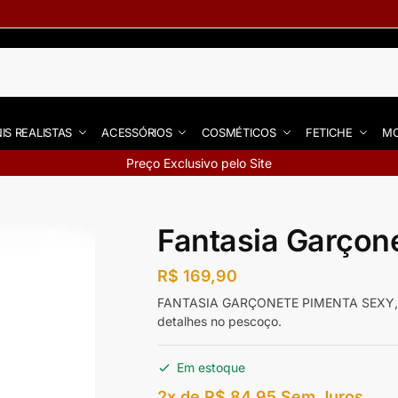
IS REALISTAS
ACESSÓRIOS
COSMÉTICOS
FETICHE
MO
Preço Exclusivo pelo Site
Fantasia Garçon
R$
169,90
FANTASIA GARÇONETE PIMENTA SEXY, pos
detalhes no pescoço.
Em estoque
2x de
R$
84,95
Sem Juros