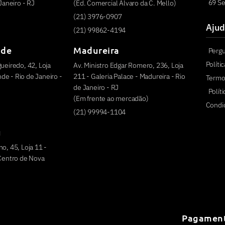
69 Se
 Janeiro - RJ
(Ed. Comercial Alvaro da C. Mello)
(21) 3976-0907
Ajud
(21) 99862-4194
nde
Madureira
Perg
Políti
ueiredo, 42, Loja
Av. Ministro Edgar Romero, 236, Loja
e - Rio de Janeiro -
211 - Galeria Palace - Madureira - Rio
Termo
de Janeiro - RJ
Polít
(Em frente ao mercadão)
Condi
(21) 99994-1104
u
o, 45, Loja 11 -
 Centro de Nova
Pagamen