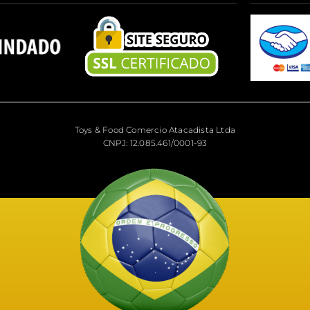
Toys & Food Comercio Atacadista Ltda
CNPJ: 12.085.461/0001-93