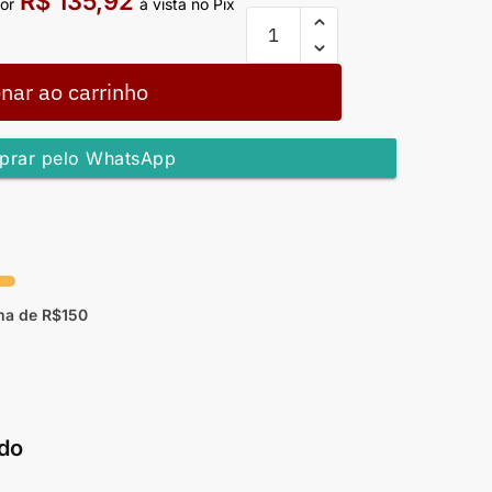
R$
135,92
or
à vista no Pix
nar ao carrinho
rar pelo WhatsApp
ma de R$150
do