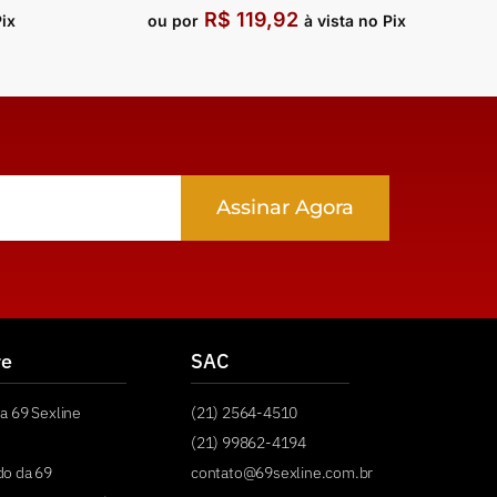
R$
119,92
Pix
ou por
à vista no Pix
Assinar Agora
re
SAC
a 69 Sexline
(21) 2564-4510
(21) 99862-4194
do da 69
contato@69sexline.com.br