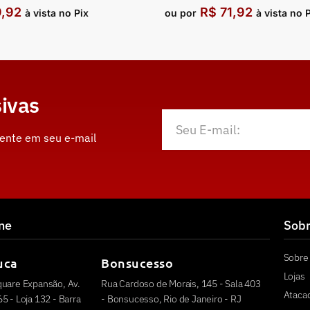
9,92
R$
71,92
à vista no Pix
ou por
à vista no 
ivas
mente em seu e-mail
ine
Sob
Sobre 
uca
Bonsucesso
Lojas
quare Expansão, Av.
Rua Cardoso de Morais, 145 - Sala 403
Ataca
5 - Loja 132 - Barra
- Bonsucesso, Rio de Janeiro - RJ