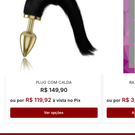
PLUG COM CALDA
RA
R$
149,90
R$
119,92
R$
3
ou por
à vista no Pix
ou por
Ver opções
A