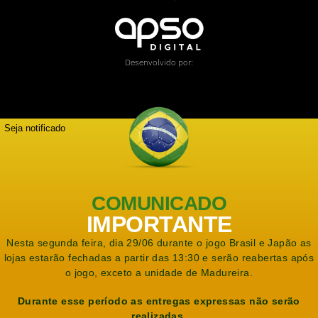
Desenvolvido por:
Seja notificado
COMUNICADO
IMPORTANTE
Nesta segunda feira, dia 29/06 durante o jogo Brasil e Japão as
lojas estarão fechadas a partir das 13:30 e serão reabertas após
o jogo, exceto a unidade de Madureira.
Durante esse período as entregas expressas não serão
realizadas.