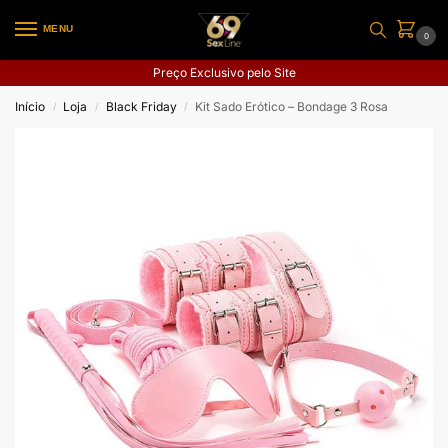
MENU
0
Preço Exclusivo pelo Site
Início
Loja
Black Friday
Kit Sado Erótico – Bondage 3 Rosa
/
/
/