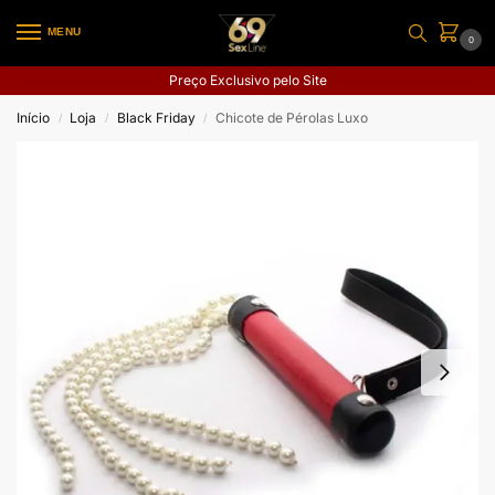
MENU
0
Preço Exclusivo pelo Site
Início
Loja
Black Friday
Chicote de Pérolas Luxo
/
/
/