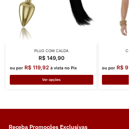
PLUG COM CALDA
C
R$
149,90
R$
119,92
R$
9
ou por
à vista no Pix
ou por
Ver opções
Receba Promoções Exclusivas