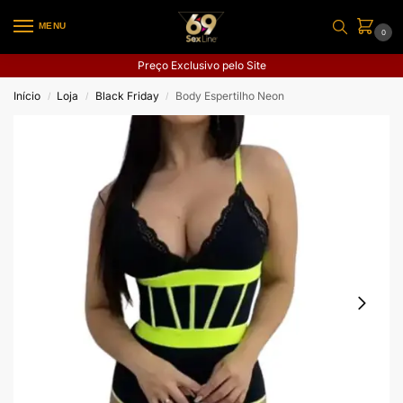
MENU
0
Preço Exclusivo pelo Site
Início
Loja
Black Friday
Body Espertilho Neon
/
/
/