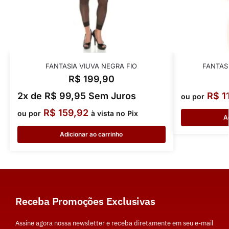
FANTASIA VIUVA NEGRA FIO
FANTAS
R$
199,90
2x de
R$
99,95
Sem Juros
R$
1
ou por
R$
159,92
ou por
à vista no Pix
A
Adicionar ao carrinho
Receba Promoções Exclusivas
Assine agora nossa newsletter e receba diretamente em seu e-mail