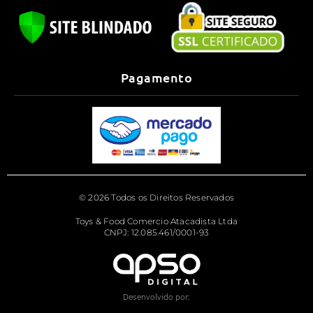
Pagamento
© 2026 Todos os Direitos Reservados
Toys & Food Comercio Atacadista Ltda
CNPJ: 12.085.461/0001-93
Desenvolvido por: