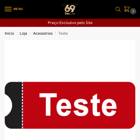
MENU
0
Preço Exclusivo pelo Site
Início
Loja
Acessórios
Teste
/
/
/