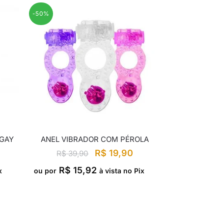
-50%
 GAY
ANEL VIBRADOR COM PÉROLA
R$
19,90
R$
39,90
R$
15,92
x
ou por
à vista no Pix