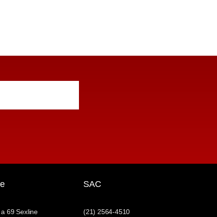
e
SAC
 a 69 Sexline
(21) 2564-4510