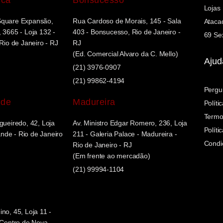
Lojas
Square Expansão,
Rua Cardoso de Morais, 145 - Sala
Ataca
 3665 - Loja 132 -
403 - Bonsucesso, Rio de Janeiro -
69 Sex
 Rio de Janeiro - RJ
RJ
(Ed. Comercial Alvaro da C. Mello)
Ajud
(21) 3976-0907
(21) 99862-4194
Pergu
nde
Madureira
Políti
Termo
gueiredo, 42, Loja
Av. Ministro Edgar Romero, 236, Loja
Políti
de - Rio de Janeiro
211 - Galeria Palace - Madureira -
Condi
Rio de Janeiro - RJ
(Em frente ao mercadão)
(21) 99994-1104
no, 45, Loja 11 -
- Centro de Nova