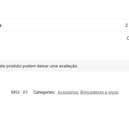
s
2
C
te produto podem deixar uma avaliação.
SKU:
85
Categorias:
Acessórios
,
Brincadeiras e jogos