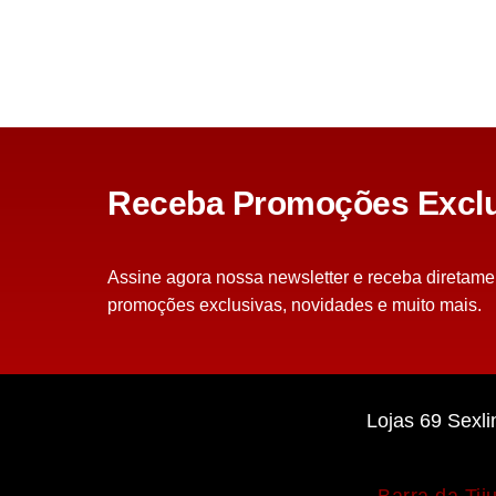
Receba Promoções Exclu
Assine agora nossa newsletter e receba diretame
promoções exclusivas, novidades e muito mais.
Lojas 69 Sexli
Barra da Tij