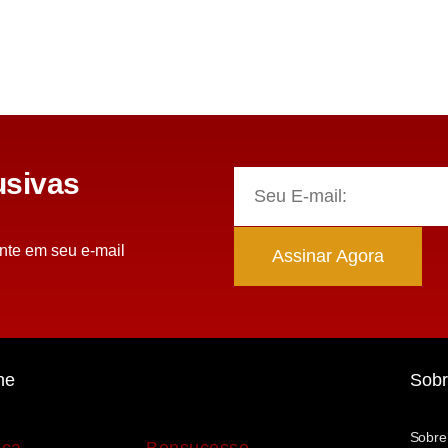
sivas
nte em seu e-mail
Assinar Agora
ne
Sobr
Sobre
uca
Bonsucesso