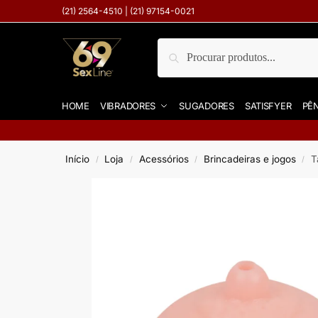
(21) 2564-4510 | (21) 97154-0021
Pesquisar
HOME
VIBRADORES
SUGADORES
SATISFYER
PÊN
Início
Loja
Acessórios
Brincadeiras e jogos
T
/
/
/
/