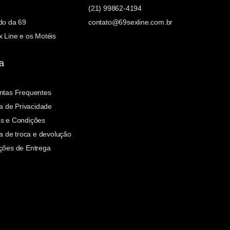
(21) 99862-4194
do da 69
contato@69sexline.com.br
 Line e os Motéis
a
ntas Frequentes
ca de Privacidade
s e Condições
ca de troca e devolução
ções de Entrega