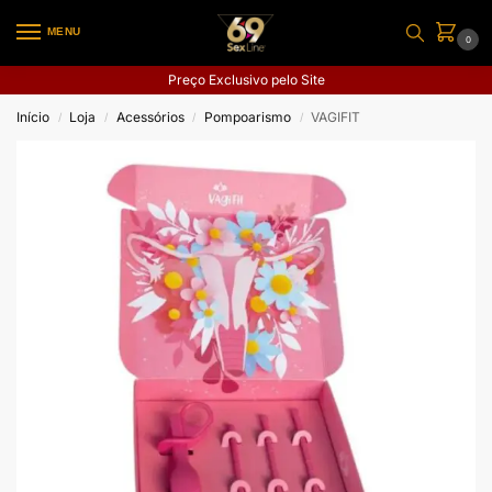
MENU
0
Preço Exclusivo pelo Site
Início
Loja
Acessórios
Pompoarismo
VAGIFIT
/
/
/
/