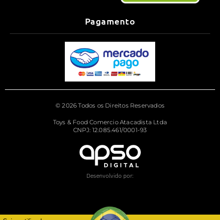
Pagamento
© 2026 Todos os Direitos Reservados
Toys & Food Comercio Atacadista Ltda
CNPJ: 12.085.461/0001-93
Desenvolvido por: