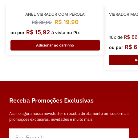
ANEL VIBRADOR COM PÉROLA
VIBRADOR MA
R$
19,90
R$
39,90
R$
15,92
ou por
à vista no Pix
R$
86
10x de
Adicionar ao carrinho
R$
6
ou por
A
Receba Promoções Exclusivas
Assine agora nossa newsletter e receba diretamente em seu e-mail
promoções exclusivas, novidades e muito mais.