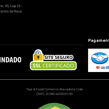
o, 45, Loja 11 -
 Centro de Nova
Pagamen
Toys & Food Comercio Atacadista Ltda
CNPJ: 12.085.461/0001-93