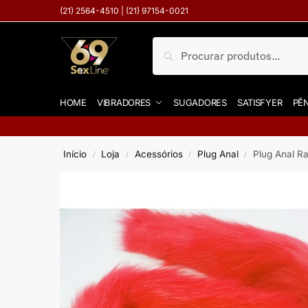
(21) 2564-4510 | (21) 97154-0021
Pesquisar
HOME
VIBRADORES
SUGADORES
SATISFYER
PÊN
Início
Loja
Acessórios
Plug Anal
Plug Anal R
/
/
/
/