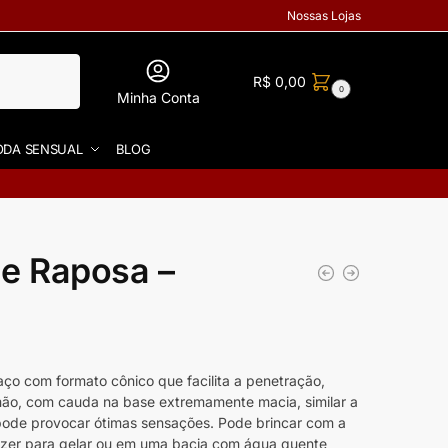
Nossas Lojas
R$
0,00
0
Minha Conta
DA SENSUAL
BLOG
de Raposa –
o com formato cônico que facilita a penetração,
mão, com cauda na base extremamente macia, similar a
pode provocar ótimas sensações. Pode brincar com a
ezer para gelar ou em uma bacia com água quente