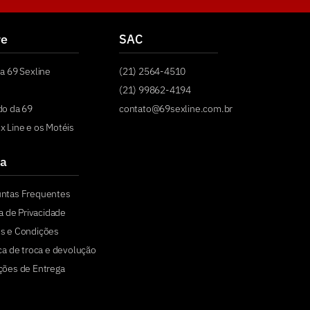
re
SAC
a 69 Sexline
(21) 2564-4510
(21) 99862-4194
do da 69
contato@69sexline.com.br
x Line e os Motéis
a
untas Frequentes
ca de Privacidade
s e Condições
ica de troca e devolução
ções de Entrega