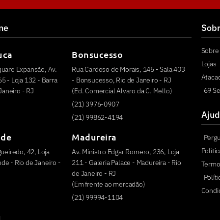
ine
Sob
Sobre 
uca
Bonsucesso
Lojas
quare Expansão, Av.
Rua Cardoso de Morais, 145 - Sala 403
Ataca
5 - Loja 132 - Barra
- Bonsucesso, Rio de Janeiro - RJ
69 Se
 Janeiro - RJ
(Ed. Comercial Alvaro da C. Mello)
(21) 3976-0907
Ajud
(21) 99862-4194
nde
Madureira
Perg
Políti
ueiredo, 42, Loja
Av. Ministro Edgar Romero, 236, Loja
e - Rio de Janeiro -
211 - Galeria Palace - Madureira - Rio
Termo
de Janeiro - RJ
Polít
(Em frente ao mercadão)
Condi
(21) 99994-1104
u