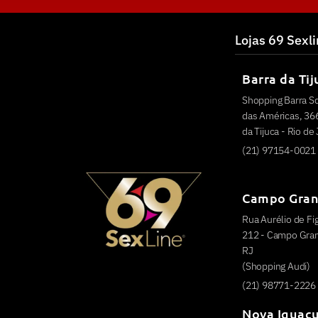
Lojas 69 Sexl
Barra da Tij
Shopping Barra S
das Américas, 366
da Tijuca - Rio de
(21) 97154-0021
Campo Gra
Rua Aurélio de Fig
212 - Campo Grand
RJ
(Shopping Audi)
(21) 98771-2226
Nova Iguaç