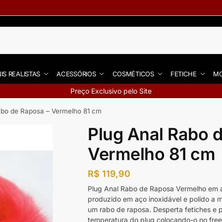
IS REALISTAS
ACESSÓRIOS
COSMÉTICOS
FETICHE
MO
Preço Exclusivo pelo Site
abo de Raposa – Vermelho 81 cm
Plug Anal Rabo 
Vermelho 81 cm
R$
119,90
Plug Anal Rabo de Raposa Vermelho em aç
produzido em aço inoxidável e polido a 
um rabo de raposa. Desperta fetiches e 
temperatura do plug colocando-o no fre