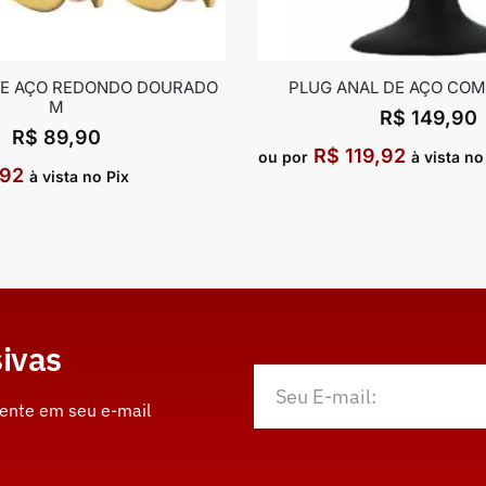
DE AÇO REDONDO DOURADO
PLUG ANAL DE AÇO CO
M
R$
149,90
R$
89,90
R$
119,92
ou por
à vista no
,92
à vista no Pix
ivas
mente em seu e-mail