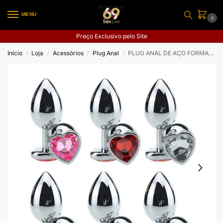
MENU
0
Preço Exclusivo pelo Site
Início
Loja
Acessórios
Plug Anal
PLUG ANAL DE AÇO FORMATO CORAÇÃO G
/
/
/
/