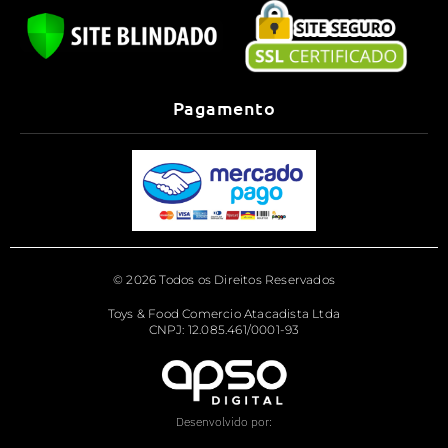
Pagamento
© 2026 Todos os Direitos Reservados
Toys & Food Comercio Atacadista Ltda
CNPJ: 12.085.461/0001-93
Desenvolvido por: