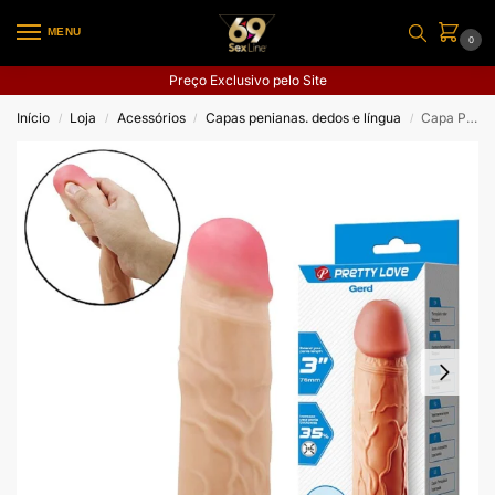
MENU
0
Preço Exclusivo pelo Site
Início
Loja
Acessórios
Capas penianas. dedos e língua
Capa Peniana com Anel para Escroto – Gerd – 19,5×4,0
/
/
/
/