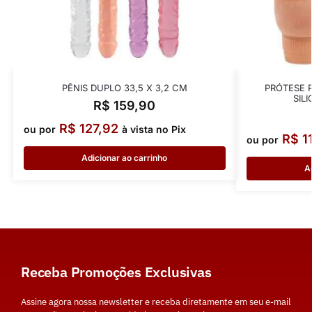
PÊNIS DUPLO 33,5 X 3,2 CM
PRÓTESE 
SIL
R$
159,90
R$
127,92
ou por
à vista no Pix
R$
1
ou por
Adicionar ao carrinho
A
Receba Promoções Exclusivas
Assine agora nossa newsletter e receba diretamente em seu e-mail