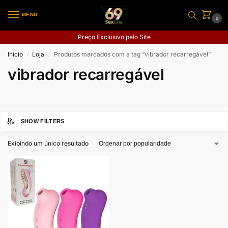
MENU
0
Preço Exclusivo pelo Site
Início
Loja
Produtos marcados com a tag “vibrador recarregável”
/
/
vibrador recarregável
SHOW FILTERS
Exibindo um único resultado