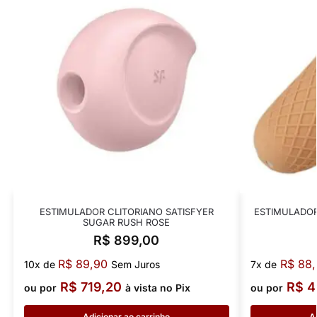
ESTIMULADOR CLITORIANO SATISFYER
ESTIMULADOR
SUGAR RUSH ROSE
R$
899,00
R$
89,90
R$
88,
10x de
Sem Juros
7x de
R$
719,20
R$
4
ou por
à vista no Pix
ou por
Adicionar ao carrinho
A