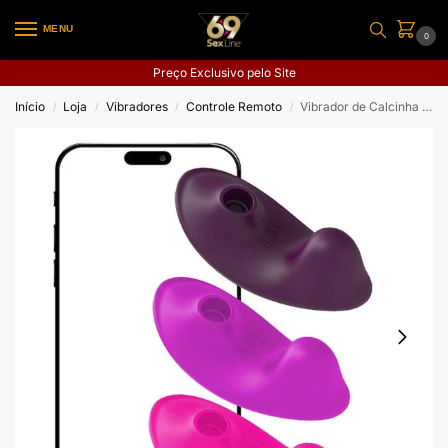
MENU
0
Preço Exclusivo pelo Site
Início
Loja
Vibradores
Controle Remoto
Vibrador de Calcinha com Pulsação – À Longa Distância – APP – Suction Vib
/
/
/
/