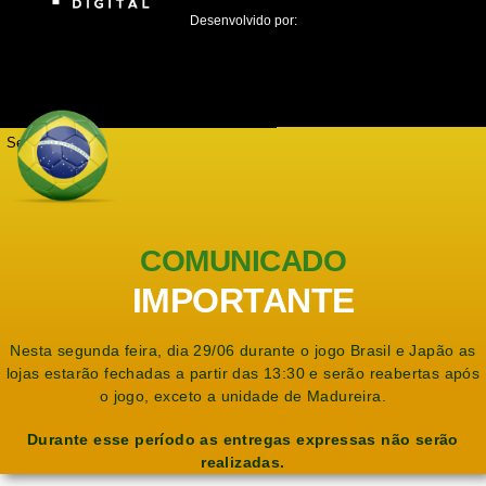
Desenvolvido por:
Seja notificado
COMUNICADO
IMPORTANTE
Nesta segunda feira, dia 29/06 durante o jogo Brasil e Japão as
lojas estarão fechadas a partir das 13:30 e serão reabertas após
o jogo, exceto a unidade de Madureira.
Durante esse período as entregas expressas não serão
realizadas.