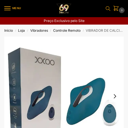
MENU
0
Preço Exclusivo pelo Site
Início
Loja
Vibradores
Controle Remoto
VIBRADOR DE CALCINHA COM CONTROLE REMOTO XOCOO
/
/
/
/