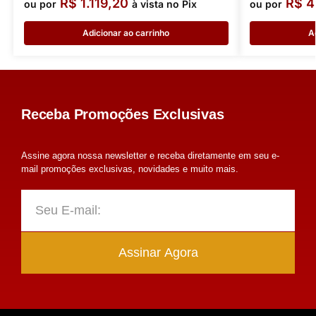
R$
1.119,20
R$
4
ou por
à vista no Pix
ou por
Adicionar ao carrinho
A
Receba Promoções Exclusivas
Assine agora nossa newsletter e receba diretamente em seu e-
mail promoções exclusivas, novidades e muito mais.
Assinar Agora