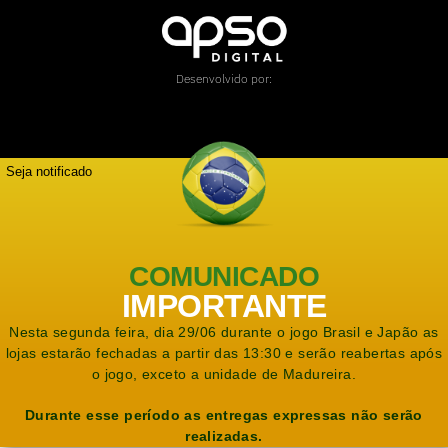
Desenvolvido por:
Seja notificado
COMUNICADO
IMPORTANTE
Nesta segunda feira, dia 29/06 durante o jogo Brasil e Japão as
lojas estarão fechadas a partir das 13:30 e serão reabertas após
o jogo, exceto a unidade de Madureira.
Durante esse período as entregas expressas não serão
realizadas.