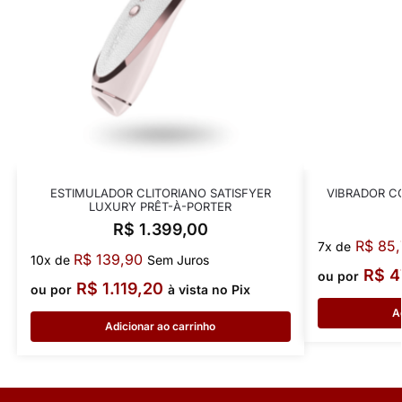
ESTIMULADOR CLITORIANO SATISFYER
VIBRADOR C
LUXURY PRÊT-À-PORTER
R$
1.399,00
R$
85,
7x de
R$
139,90
10x de
Sem Juros
R$
4
ou por
R$
1.119,20
ou por
à vista no Pix
A
Adicionar ao carrinho