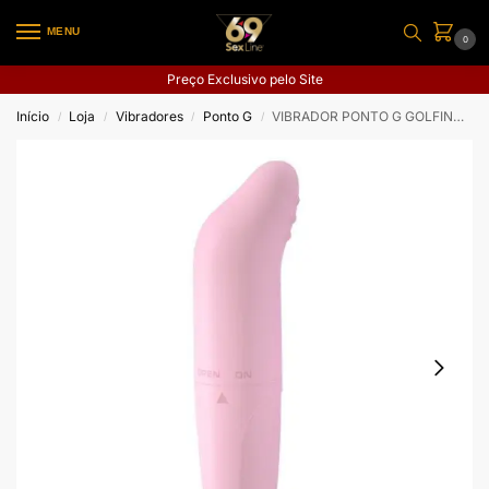
MENU
0
Preço Exclusivo pelo Site
Início
Loja
Vibradores
Ponto G
VIBRADOR PONTO G GOLFINHO COM TEXTURA
/
/
/
/