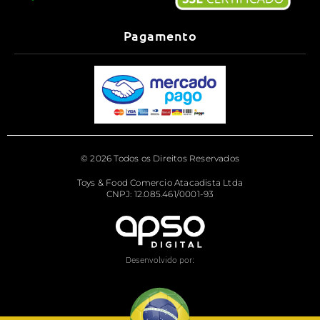
Pagamento
© 2026 Todos os Direitos Reservados
Toys & Food Comercio Atacadista Ltda
CNPJ: 12.085.461/0001-93
Desenvolvido por: