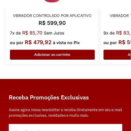
VIBRADOR CONTROLADO POR APLICATIVO
VIBRADOR 
R$
599,90
R$
85,70
R$
83,
7x de
Sem Juros
9x de
R$
479,92
R$
5
ou por
à vista no Pix
ou por
Adicionar ao carrinho
A
Receba Promoções Exclusivas
Assine agora nossa newsletter e receba diretamente em seu e-mail
promoções exclusivas, novidades e muito mais.