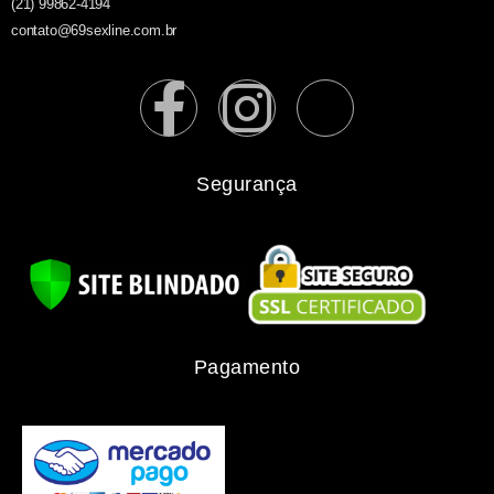
(21) 99862-4194
contato@69sexline.com.br
Segurança
Pagamento