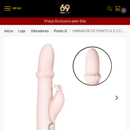
MENU
0
Preço Exclusivo pelo Site
Início
Loja
Vibradores
Ponto G
VIBRADOR DE PONTO G E CLÍTORIS COM VAI E VEM DE ANEL
/
/
/
/