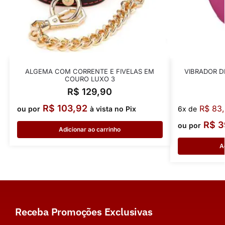
ALGEMA COM CORRENTE E FIVELAS EM
VIBRADOR D
COURO LUXO 3
R$
129,90
R$
103,92
R$
83,
ou por
à vista no Pix
6x de
R$
3
ou por
Adicionar ao carrinho
A
Receba Promoções Exclusivas