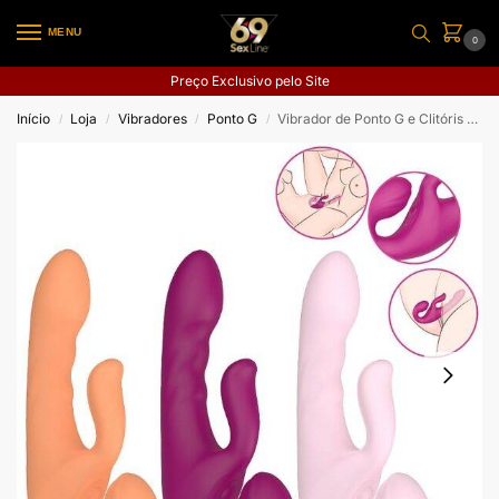
MENU
0
Preço Exclusivo pelo Site
Início
Loja
Vibradores
Ponto G
Vibrador de Ponto G e Clitóris com Tapping – Co-Op Bliss
/
/
/
/