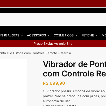
IS REALISTAS
ACESSÓRIOS
COSMÉTICOS
FETICHE
MO
Preço Exclusivo pelo Site
onto G e Clitóris com Controle Remoto – Marcia
Vibrador de Pont
com Controle Re
R$
699,90
O Vibrador possui 8 modos de vibração n
prazer. Não se preocupe com pilhas, poi
autonomia de uso.
Com controle Remoto