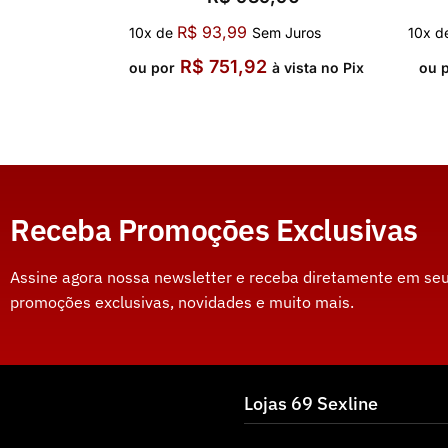
R$
93,99
10x de
Sem Juros
10x d
R$
751,92
ou por
à vista no Pix
ou 
Receba Promoções Exclusivas
Assine agora nossa newsletter e receba diretamente em seu
promoções exclusivas, novidades e muito mais.
Lojas 69 Sexline