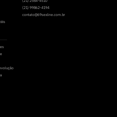
(21) 2564-4510
(21) 99862-4194
contato@69sexline.com.br
téis
tes
de
devolução
a