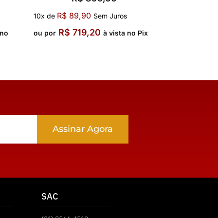
R$
89,90
10x de
Sem Juros
R$
719,20
 no
ou por
à vista no Pix
Assinar Agora
SAC