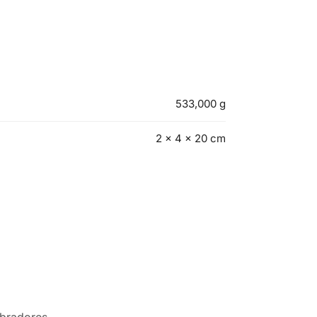
533,000 g
2 × 4 × 20 cm
ibradores