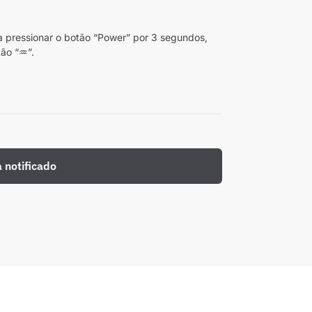
ta pressionar o botão “Power” por 3 segundos,
tão “♒”.
a notificado