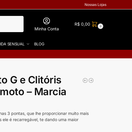
Nossas Lojas
R$
0,00
0
Minha Conta
DA SENSUAL
BLOG
o G e Clitóris
moto – Marcia
as 3 pontas, que lhe proporcionar muito mais
s ele é recarregável, te dando uma maior