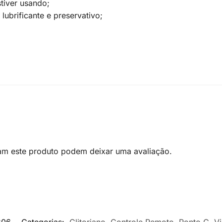
tiver usando;
brificante e preservativo;
am este produto podem deixar uma avaliação.
206
Categorias:
Clitoriano
,
Controle Remoto
,
Ponto G
,
V