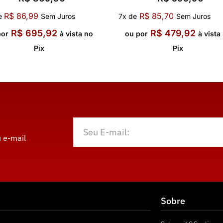
R$
86,99
R$
85,70
e
Sem Juros
7x de
Sem Juros
R$
695,92
R$
479,92
por
à vista no
ou por
à vista
Pix
Pix
 e-mail
Sobre