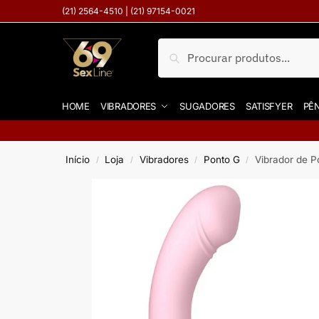
(21) 2564-4510 | (21) 97154-0021
Pesquisar
HOME
VIBRADORES
SUGADORES
SATISFYER
PÊN
Início
Loja
Vibradores
Ponto G
Vibrador de P
/
/
/
/