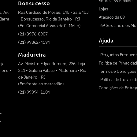
Sobre a 69 Sexline
Bonsucesso
Lojas
, Av.
Rua Cardoso de Morais, 145 - Sala 403
Atacado da 69
Barra
- Bonsucesso, Rio de Janeiro - RJ
69 Sex Line e os Mo
(Ed. Comercial Alvaro da C. Mello)
(21) 3976-0907
Ajuda
(21) 99862-4194
Madureira
Perguntas Frequen
Política de Privacida
oja
Av. Ministro Edgar Romero, 236, Loja
eiro -
211 - Galeria Palace - Madureira - Rio
Termos e Condições
de Janeiro - RJ
Política de troca e 
(Em frente ao mercadão)
Condições de Entreg
(21) 99994-1104
 -
a