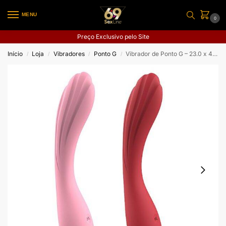
MENU
0
Preço Exclusivo pelo Site
Início
Loja
Vibradores
Ponto G
Vibrador de Ponto G – 23.0 x 4.5 – Sagan
/
/
/
/