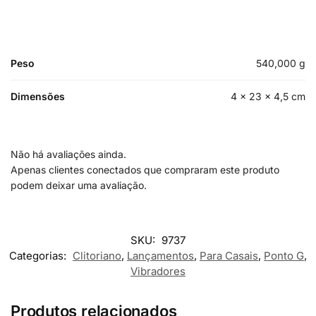
Peso
540,000 g
Dimensões
4 × 23 × 4,5 cm
Não há avaliações ainda.
Apenas clientes conectados que compraram este produto
podem deixar uma avaliação.
SKU:
9737
Categorias:
Clitoriano
,
Lançamentos
,
Para Casais
,
Ponto G
,
Vibradores
Produtos relacionados