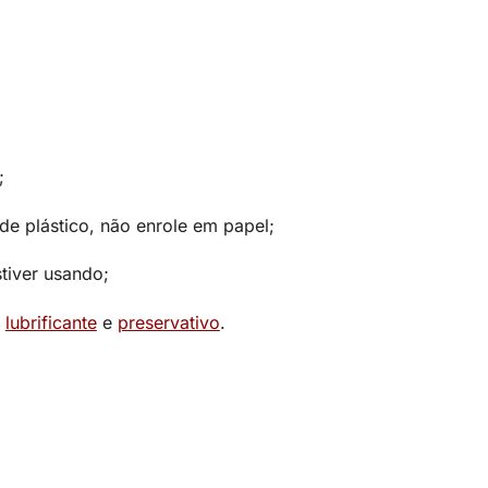
;
 plástico, não enrole em papel;
tiver usando;
e
lubrificante
e
preservativo
.