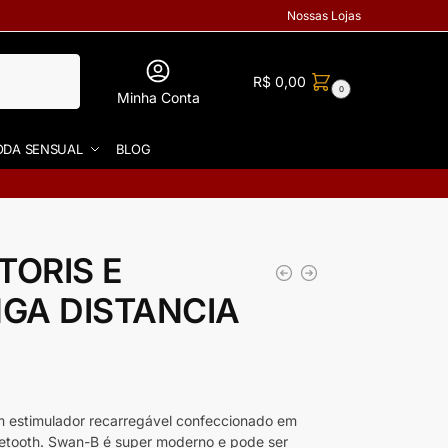
Nossas Lojas
R$
0,00
0
Minha Conta
DA SENSUAL
BLOG
TORIS E
GA DISTANCIA
um estimulador recarregável confeccionado em
luetooth. Swan-B é super moderno e pode ser