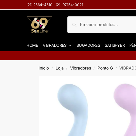
(21) 2564-4510 | (21) 97154-0021
Pesquisar
HOME
VIBRADORES
SUGADORES
SATISFYER
PÊN
Início
Loja
Vibradores
Ponto G
VIBRAD
/
/
/
/