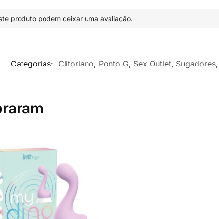
te produto podem deixar uma avaliação.
5
Categorias:
Clitoriano
,
Ponto G
,
Sex Outlet
,
Sugadores
praram