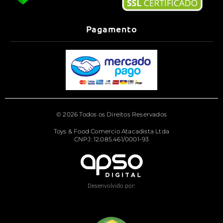
Pagamento
© 2026 Todos os Direitos Reservados
Toys & Food Comercio Atacadista Ltda
CNPJ: 12.085.461/0001-93
Desenvolvido por: