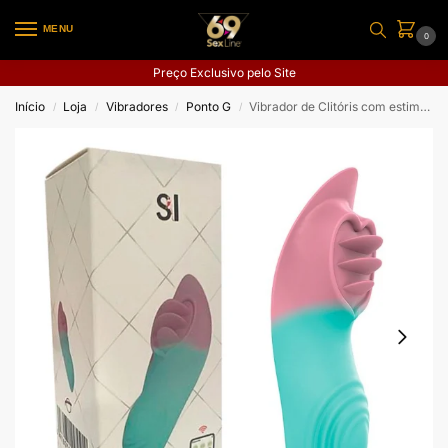
MENU
0
Preço Exclusivo pelo Site
Início
Loja
Vibradores
Ponto G
Vibrador de Clitóris com estimulador de Língua – À Longa distância – App
/
/
/
/