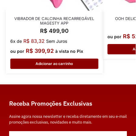
VIBRADOR DE CALCINHA RECARREGÁVEL
OOH DELI
MAGESTY APP
R$
499,90
R$
5
ou por
R$
83,32
6x de
Sem Juros
A
R$
399,92
ou por
à vista no Pix
Adicionar ao carrinho
Receba Promoções Exclusivas
Assine agora nossa newsletter e receba diretamente em seu e-mail
promoções exclusivas, novidades e muito mais.