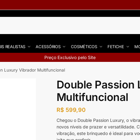
IS REALISTAS
ACESSÓRIOS
COSMÉTICOS
FETICHE
MO
Preço Exclusivo pelo Site
n Luxury Vibrador Multifuncional
Double Passion 
Multifuncional
R$
599,90
Chegou o Double Passion Luxury, o vibr
novos níveis de prazer e versatilidade.
vibração, este brinquedo é ideal para vo
jeito que preferir.