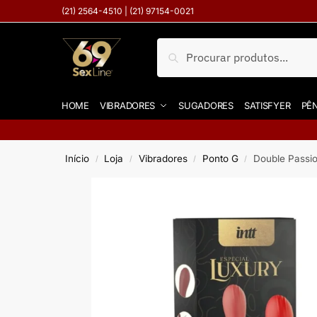
(21) 2564-4510 | (21) 97154-0021
Pesquisar
HOME
VIBRADORES
SUGADORES
SATISFYER
PÊN
Início
Loja
Vibradores
Ponto G
Double Passio
/
/
/
/