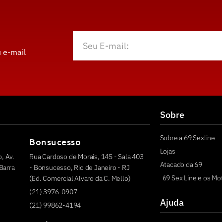
 e-mail
Sobre
Sobre a 69 Sexline
Bonsucesso
Lojas
, Av.
Rua Cardoso de Morais, 145 - Sala 403
Atacado da 69
Barra
- Bonsucesso, Rio de Janeiro - RJ
69 Sex Line e os Mo
(Ed. Comercial Alvaro da C. Mello)
(21) 3976-0907
Ajuda
(21) 99862-4194