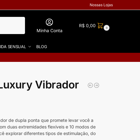
Nossas Lojas
R$
0,00
0
Minha Conta
DA SENSUAL
BLOG
Luxury Vibrador
ador de dupla ponta que promete levar você a
 Com duas extremidades flexíveis e 10 modos de
cê explorar diferentes tipos de estimulação, do