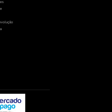
tes
de
devolução
a