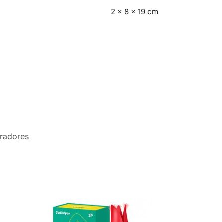
2 × 8 × 19 cm
radores