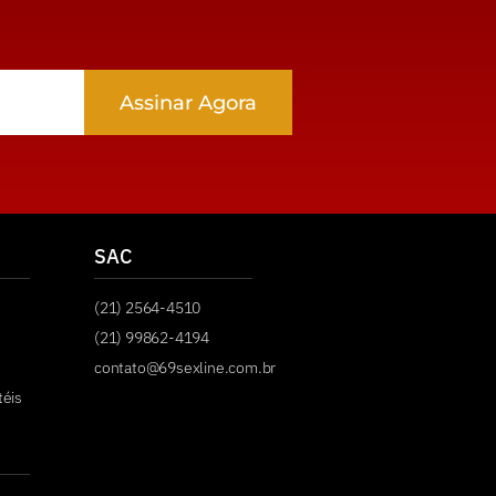
Assinar Agora
SAC
(21) 2564-4510
(21) 99862-4194
contato@69sexline.com.br
téis