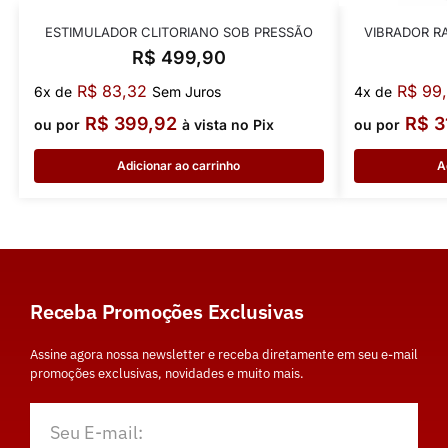
ESTIMULADOR CLITORIANO SOB PRESSÃO
VIBRADOR R
R$
499,90
R$
83,32
R$
99,
6x de
Sem Juros
4x de
R$
399,92
R$
3
ou por
à vista no Pix
ou por
Adicionar ao carrinho
A
Receba Promoções Exclusivas
Assine agora nossa newsletter e receba diretamente em seu e-mail
promoções exclusivas, novidades e muito mais.