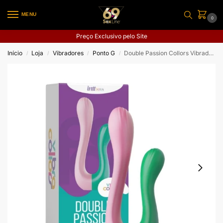
MENU
0
Preço Exclusivo pelo Site
Início
Loja
Vibradores
Ponto G
Double Passion Collors Vibrador Multifuncional
/
/
/
/