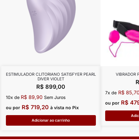
ESTIMULADOR CLITORIANO SATISFYER PEARL
VIBRADOR 
DIVER VIOLET
R$
899,00
R$
85,7
7x de
R$
89,90
10x de
Sem Juros
R$
479
ou por
R$
719,20
ou por
à vista no Pix
Adic
Adicionar ao carrinho