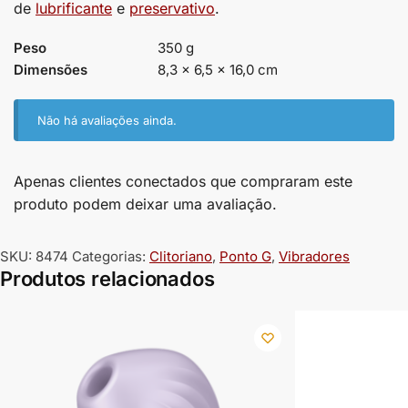
de
lubrificante
e
preservativo
.
Peso
350 g
Dimensões
8,3 × 6,5 × 16,0 cm
Não há avaliações ainda.
Apenas clientes conectados que compraram este
produto podem deixar uma avaliação.
SKU:
8474
Categorias:
Clitoriano
,
Ponto G
,
Vibradores
Produtos relacionados