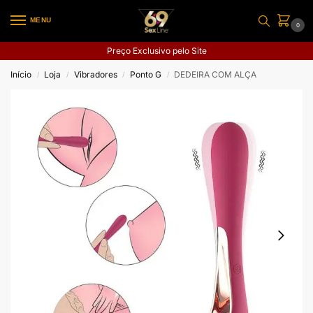
MENU
0
Preço Exclusivo pelo Site
Início
Loja
Vibradores
Ponto G
DEDEIRA COM ALÇA
/
/
/
/