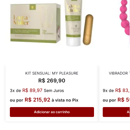
KIT SENSUAL: MY PLEASURE
VIBRADOR 
R$
269,90
R$
89,97
R$
83,
3x de
Sem Juros
9x de
R$
215,92
R$
5
ou por
à vista no Pix
ou por
Adicionar ao carrinho
A