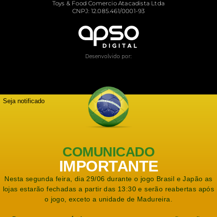
Toys & Food Comercio Atacadista Ltda
CNPJ: 12.085.461/0001-93
Desenvolvido por:
Seja notificado
COMUNICADO
IMPORTANTE
Nesta segunda feira, dia 29/06 durante o jogo Brasil e Japão as
lojas estarão fechadas a partir das 13:30 e serão reabertas após
o jogo, exceto a unidade de Madureira.