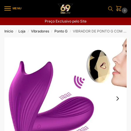
MENU
0
Preço Exclusivo pelo Site
Início
Loja
Vibradores
Ponto G
VIBRADOR DE PONTO G COM CONTROLE REMOTO E VIBRAÇÃO POR VOZ
/
/
/
/