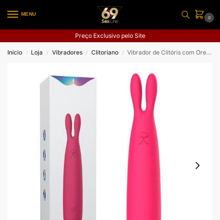
MENU
0
Preço Exclusivo pelo Site
Início
Loja
Vibradores
Clitoriano
Vibrador de Clitóris com Orelha de Coelho
/
/
/
/