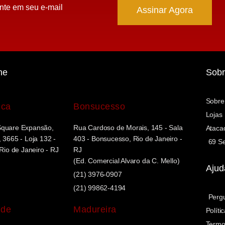
nte em seu e-mail
Assinar Agora
ne
Sobr
Sobre
uca
Bonsucesso
Lojas
Square Expansão,
Rua Cardoso de Morais, 145 - Sala
Ataca
 3665 - Loja 132 -
403 - Bonsucesso, Rio de Janeiro -
69 Se
 Rio de Janeiro - RJ
RJ
(Ed. Comercial Alvaro da C. Mello)
Ajud
(21) 3976-0907
(21) 99862-4194
Perg
nde
Madureira
Políti
Termo