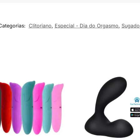
Categorias:
Clitoriano
,
Especial - Dia do Orgasmo
,
Sugado