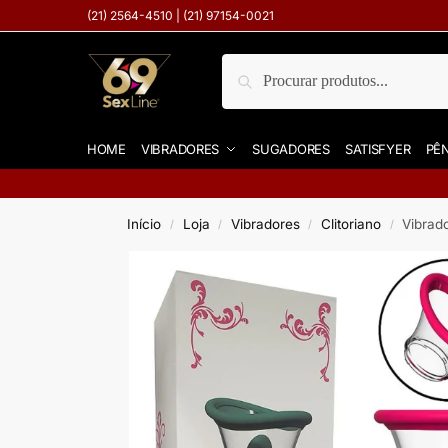
(21) 2564-4510 | (21) 97154-0021
Pesquisar
HOME
VIBRADORES
SUGADORES
SATISFYER
PÊN
Início
Loja
Vibradores
Clitoriano
Vibrad
/
/
/
/