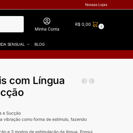
Nossas Lojas
R$
0,00
0
Minha Conta
DA SENSUAL
BLOG
ris com Língua
ucção
ra e Sucção
za a vibração como forma de estímulo, fazendo
ão e 3 modos de estimulação da língua. Possui