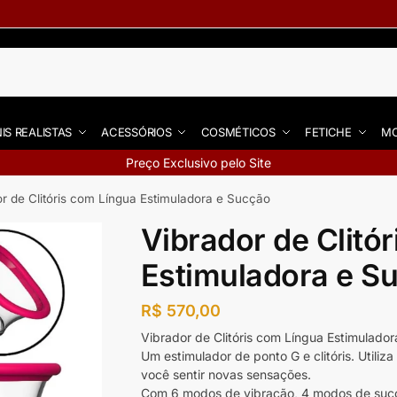
IS REALISTAS
ACESSÓRIOS
COSMÉTICOS
FETICHE
MO
Preço Exclusivo pelo Site
or de Clitóris com Língua Estimuladora e Sucção
Vibrador de Clitó
Estimuladora e S
R$
570,00
Vibrador de Clitóris com Língua Estimulado
Um estimulador de ponto G e clitóris. Utili
você sentir novas sensações.
Com 6 modos de vibração, 4 modos de sucç