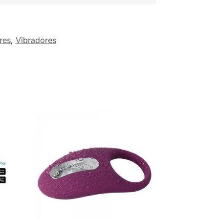
res
,
Vibradores