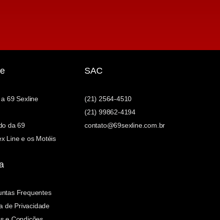
e
SAC
 a 69 Sexline
(21) 2564-4510
(21) 99862-4194
do da 69
contato@69sexline.com.br
x Line e os Motéis
a
untas Frequentes
ca de Privacidade
s e Condições