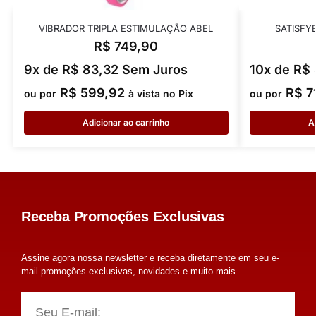
VIBRADOR TRIPLA ESTIMULAÇÃO ABEL
SATISFY
R$
749,90
9x de
R$
83,32
Sem Juros
10x de
R$
R$
599,92
R$
7
ou por
à vista no Pix
ou por
Adicionar ao carrinho
A
Receba Promoções Exclusivas
Assine agora nossa newsletter e receba diretamente em seu e-
mail promoções exclusivas, novidades e muito mais.