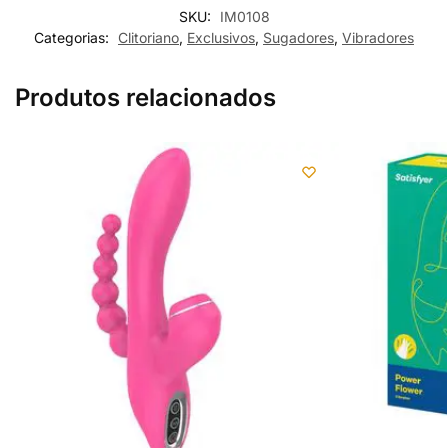
SKU:
IM0108
Categorias:
Clitoriano
,
Exclusivos
,
Sugadores
,
Vibradores
Produtos relacionados