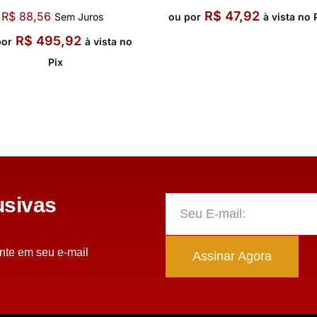
R$
47,92
R$
88,56
Sem Juros
ou por
à vista no 
R$
495,92
por
à vista no
Pix
sivas
nte em seu e-mail
Assinar Agora