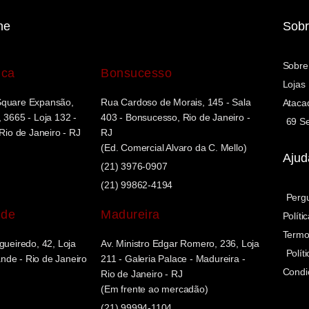
ne
Sobr
Sobre
uca
Bonsucesso
Lojas
Square Expansão,
Rua Cardoso de Morais, 145 - Sala
Ataca
 3665 - Loja 132 -
403 - Bonsucesso, Rio de Janeiro -
69 Se
 Rio de Janeiro - RJ
RJ
(Ed. Comercial Alvaro da C. Mello)
Ajud
(21) 3976-0907
(21) 99862-4194
Perg
nde
Madureira
Políti
Termo
gueiredo, 42, Loja
Av. Ministro Edgar Romero, 236, Loja
Polít
de - Rio de Janeiro
211 - Galeria Palace - Madureira -
Condi
Rio de Janeiro - RJ
(Em frente ao mercadão)
(21) 99994-1104