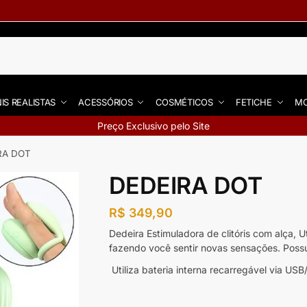
IS REALISTAS
ACESSÓRIOS
COSMÉTICOS
FETICHE
MO
Preço Exclusivo pelo Site
RA DOT
DEDEIRA DOT
R$
349,90
Dedeira Estimuladora de clitóris com alça, U
fazendo você sentir novas sensações. Poss
Utiliza bateria interna recarregável via US