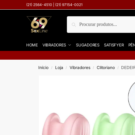
(21) 2564-4510 | (21) 97154-0021
Pesquisar
HOME
VIBRADORES
SUGADORES
SATISFYER
PÊN
Início
Loja
Vibradores
Clitoriano
DEDEI
/
/
/
/