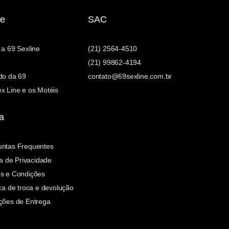
e
SAC
 a 69 Sexline
(21) 2564-4510
(21) 99862-4194
do da 69
contato@69sexline.com.br
x Line e os Motéis
a
untas Frequentes
ca de Privacidade
s e Condições
ica de troca e devolução
ções de Entrega