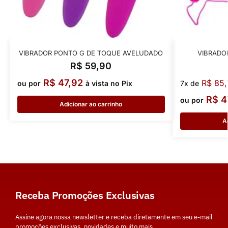
VIBRADOR PONTO G DE TOQUE AVELUDADO
VIBRADO
R$
59,90
R$
47,92
R$
85,
ou por
à vista no Pix
7x de
R$
4
ou por
Adicionar ao carrinho
A
Receba Promoções Exclusivas
Assine agora nossa newsletter e receba diretamente em seu e-mail
promoções exclusivas, novidades e muito mais.