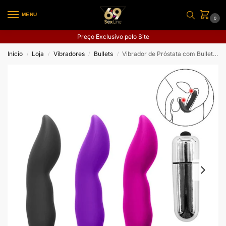
MENU
0
Preço Exclusivo pelo Site
Início
Loja
Vibradores
Bullets
Vibrador de Próstata com Bullet de 1 Vibração – 12,0×2,6
/
/
/
/