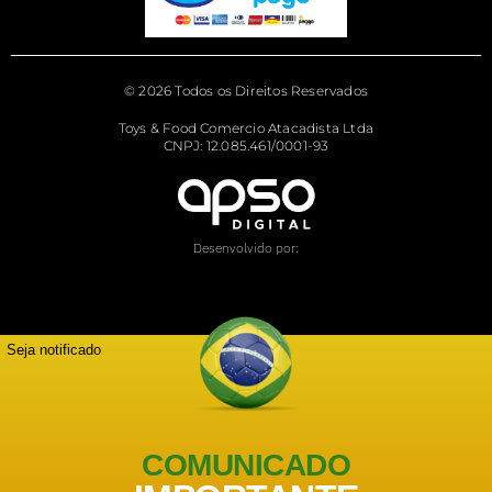
© 2026 Todos os Direitos Reservados
Toys & Food Comercio Atacadista Ltda
CNPJ: 12.085.461/0001-93
Desenvolvido por:
Seja notificado
COMUNICADO