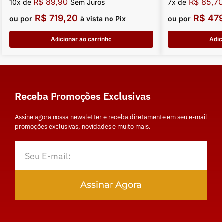
R$
89,90
R$
85,7
10x de
Sem Juros
7x de
R$
719,20
R$
479
ou por
à vista no Pix
ou por
Adicionar ao carrinho
Adic
Receba Promoções Exclusivas
Assine agora nossa newsletter e receba diretamente em seu e-mail
promoções exclusivas, novidades e muito mais.
Assinar Agora