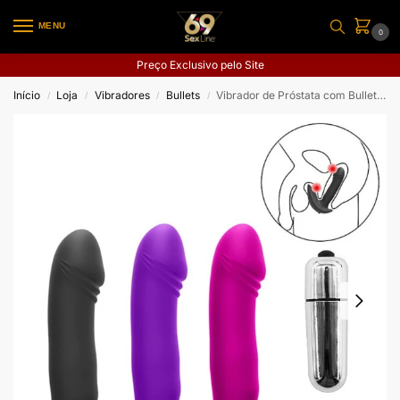
MENU
0
Preço Exclusivo pelo Site
Início
Loja
Vibradores
Bullets
Vibrador de Próstata com Bullet de 1 Vibração – 11,5 x 2,6
/
/
/
/