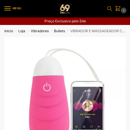
MENU
0
Preço Exclusivo pelo Site
Início
Loja
Vibradores
Bullets
VIBRADOR E MASSAGEADOR CONTROLE POR APLICATIVO AIDI
/
/
/
/