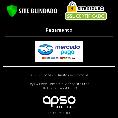
Pagamento
© 2026 Todos os Direitos Reservados
Toys & Food Comercio Atacadista Ltda
CNPJ: 12.085.461/0001-93
Desenvolvido por: