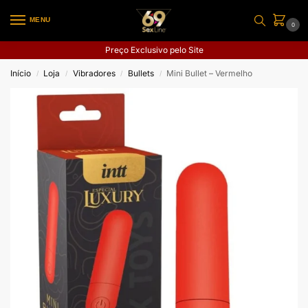
MENU
0
Preço Exclusivo pelo Site
Início
Loja
Vibradores
Bullets
Mini Bullet – Vermelho
/
/
/
/