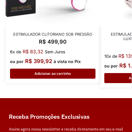
ESTIMULADOR CLITORIANO SOB PRESSÃO
ESTIMULAD
LUX
R$
499,90
R$
83,32
6x de
Sem Juros
R$
13
10x de
R$
399,92
ou por
à vista no Pix
R$
1.
ou por
Adicionar ao carrinho
A
Receba Promoções Exclusivas
Assine agora nossa newsletter e receba diretamente em seu e-mail