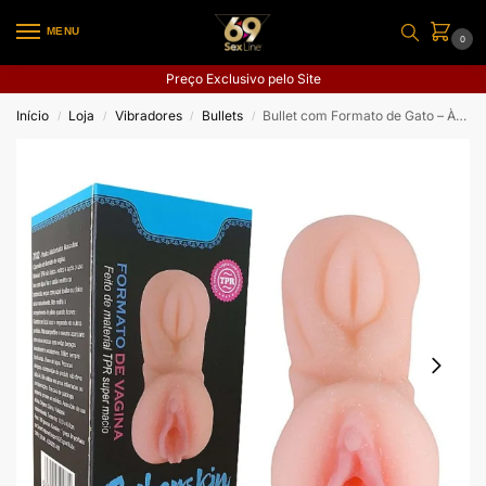
MENU
0
Preço Exclusivo pelo Site
Início
Loja
Vibradores
Bullets
Bullet com Formato de Gato – À Longa distância – APP
/
/
/
/