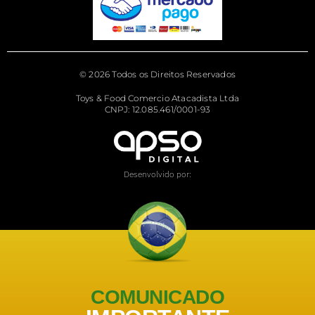
© 2026 Todos os Direitos Reservados
Toys & Food Comercio Atacadista Ltda
CNPJ: 12.085.461/0001-93
Desenvolvido por:
COMUNICADO