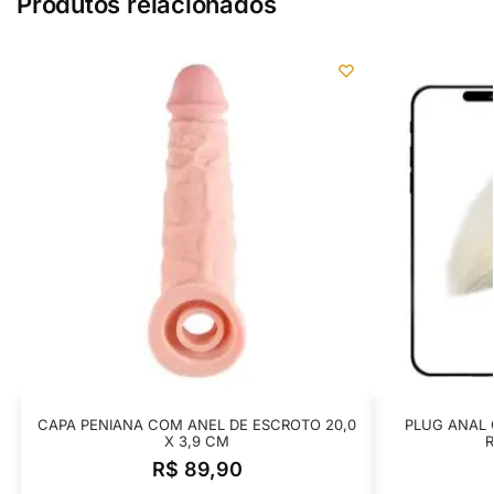
Produtos relacionados
CAPA PENIANA COM ANEL DE ESCROTO 20,0
PLUG ANAL
X 3,9 CM
R$
89,90