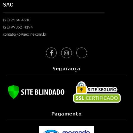
SAC
(21) 2564-4510
(21) 99862-4194
contato@69sexline.com.br
Segurança
Pagamento