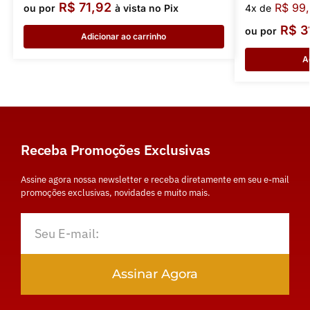
R$
71,92
R$
99,
ou por
à vista no Pix
4x de
R$
3
ou por
Adicionar ao carrinho
A
Receba Promoções Exclusivas
Assine agora nossa newsletter e receba diretamente em seu e-mail
promoções exclusivas, novidades e muito mais.
Assinar Agora