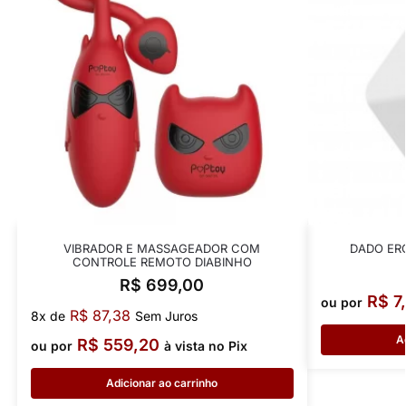
VIBRADOR E MASSAGEADOR COM
DADO ER
CONTROLE REMOTO DIABINHO
R$
699,00
R$
7
ou por
R$
87,38
8x de
Sem Juros
A
R$
559,20
ou por
à vista no Pix
Adicionar ao carrinho