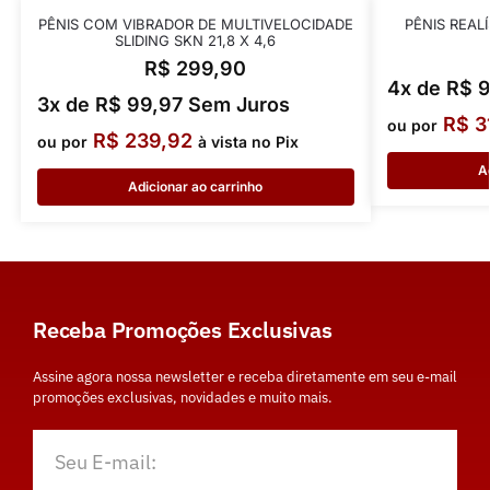
PÊNIS COM VIBRADOR DE MULTIVELOCIDADE
PÊNIS REAL
SLIDING SKN 21,8 X 4,6
R$
299,90
4x de
R$
9
3x de
R$
99,97
Sem Juros
R$
3
ou por
R$
239,92
ou por
à vista no Pix
A
Adicionar ao carrinho
Receba Promoções Exclusivas
Assine agora nossa newsletter e receba diretamente em seu e-mail
promoções exclusivas, novidades e muito mais.