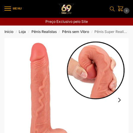
MENU
0
Preço Exclusivo pelo Site
Início
Loja
Pênis Realistas
Pênis sem Vibro
Pênis Super Realístico – 25.5×4.0
/
/
/
/