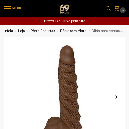
MENU
0
Preço Exclusivo pelo Site
Início
Loja
Pênis Realistas
Pênis sem Vibro
Dildo com Ventosa – 22,0 x 4,5
/
/
/
/