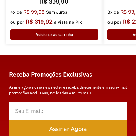
R$
399,90
R$
99,98
R$
93,
4x de
Sem Juros
3x de
R$
319,92
R$
2
ou por
à vista no Pix
ou por
Adicionar ao carrinho
A
Receba Promoções Exclusivas
Assine agora nossa newsletter e receba diretamente em seu e-mail
promoções exclusivas, novidades e muito mais.
Assinar Agora