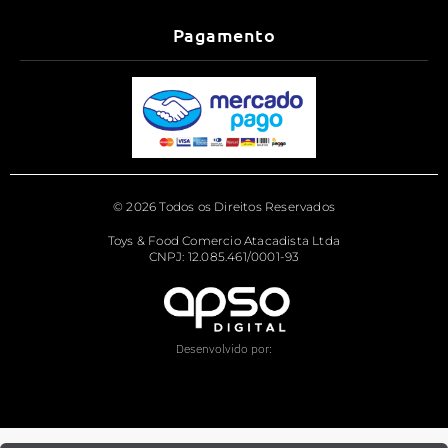
Pagamento
© 2026 Todos os Direitos Reservados
Toys & Food Comercio Atacadista Ltda
CNPJ: 12.085.461/0001-93
Desenvolvido por: