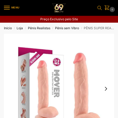
MENU
0
Preço Exclusivo pelo Site
Início
Loja
Pênis Realistas
Pênis sem Vibro
PÊNIS SUPER REALÍSTICO COM DUPLA CAMADA REAL SKIN LUCKY 30,5 X 5,8 CM
/
/
/
/