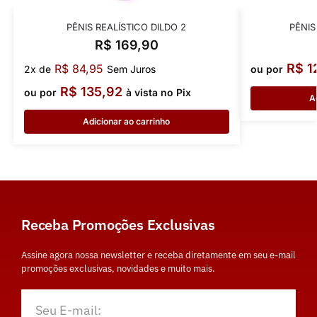
PÊNIS REALÍSTICO DILDO 2
PÊNIS
R$
169,90
R$
1
R$
84,95
2x de
Sem Juros
ou por
R$
135,92
ou por
à vista no Pix
A
Adicionar ao carrinho
Receba Promoções Exclusivas
Assine agora nossa newsletter e receba diretamente em seu e-mail
promoções exclusivas, novidades e muito mais.